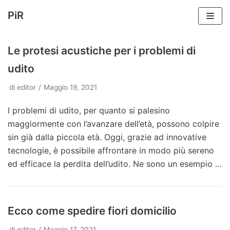
PiR
Vai
al
Le protesi acustiche per i problemi di
contenuto
udito
di
editor
Maggio 19, 2021
I problemi di udito, per quanto si palesino
maggiormente con l’avanzare dell’età, possono colpire
sin già dalla piccola età. Oggi, grazie ad innovative
tecnologie, è possibile affrontare in modo più sereno
ed efficace la perdita dell’udito. Ne sono un esempio
…
Ecco come spedire fiori domicilio
di
editor
Maggio 17, 2021