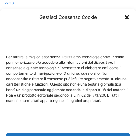
web
web marketing
Gestisci Consenso Cookie
Note Legali
Questo sito non costituisce testata giornalistica e non
ha carattere periodico essendo aggiornato secondo la
Per fornire le migliori esperienze, utilizziamo tecnologie come i cookie
disponibilità e la reperibilità dei materiali. Pertanto non
per memorizzare e/o accedere alle informazioni del dispositivo. Il
può essere considerato in alcun modo un prodotto
consenso a queste tecnologie ci permetterà di elaborare dati come il
comportamento di navigazione o ID unici su questo sito. Non
editoriale ai sensi della L. n. 62 del 7/3/2001. Tutti i
acconsentire o ritirare il consenso può influire negativamente su alcune
marchi riportati appartengono ai legittimi proprietari;
caratteristiche e funzioni. Questo sito non è una testata giornalistica
bensì un blog personale aggiornato secondo la disponibilità dei materiali.
marchi di terzi, nomi di prodotti, nomi commerciali,
Non è un prodotto editoriale secondo la L. n. 62 del 7/3/2001. Tutti i
nomi corporativi e società citati possono essere
marchi e nomi citati appartengono ai legittimi proprietari.
marchi di proprietà dei rispettivi titolari o marchi
registrati d’altre società e sono stati utilizzati a puro
scopo esplicativo ed a beneficio del possessore,
senza alcun fine di violazione dei diritti di Copyright