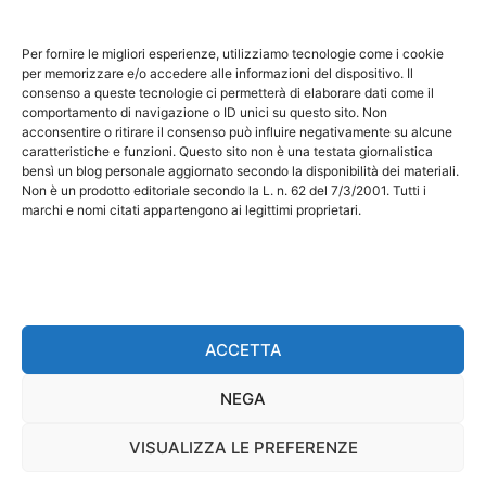
Questo sito non costituisce testata giornalistica e non
ha carattere periodico essendo aggiornato secondo la
Per fornire le migliori esperienze, utilizziamo tecnologie come i cookie
disponibilità e la reperibilità dei materiali. Pertanto non
per memorizzare e/o accedere alle informazioni del dispositivo. Il
può essere considerato in alcun modo un prodotto
consenso a queste tecnologie ci permetterà di elaborare dati come il
comportamento di navigazione o ID unici su questo sito. Non
editoriale ai sensi della L. n. 62 del 7/3/2001. Tutti i
acconsentire o ritirare il consenso può influire negativamente su alcune
marchi riportati appartengono ai legittimi proprietari;
caratteristiche e funzioni. Questo sito non è una testata giornalistica
bensì un blog personale aggiornato secondo la disponibilità dei materiali.
marchi di terzi, nomi di prodotti, nomi commerciali,
Non è un prodotto editoriale secondo la L. n. 62 del 7/3/2001. Tutti i
nomi corporativi e società citati possono essere
marchi e nomi citati appartengono ai legittimi proprietari.
marchi di proprietà dei rispettivi titolari o marchi
registrati d’altre società e sono stati utilizzati a puro
scopo esplicativo ed a beneficio del possessore,
senza alcun fine di violazione dei diritti di Copyright
vigenti. Questo sito utilizza solo cookie tecnici, in
ACCETTA
totale rispetto della normativa europea. Maggiori
NEGA
dettagli alla pagina:
PRIVACY
VISUALIZZA LE PREFERENZE