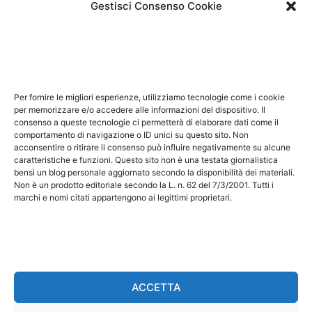
Gestisci Consenso Cookie
Note Legali
Questo sito non costituisce testata giornalistica e non
ha carattere periodico essendo aggiornato secondo la
Per fornire le migliori esperienze, utilizziamo tecnologie come i cookie
disponibilità e la reperibilità dei materiali. Pertanto non
per memorizzare e/o accedere alle informazioni del dispositivo. Il
può essere considerato in alcun modo un prodotto
consenso a queste tecnologie ci permetterà di elaborare dati come il
comportamento di navigazione o ID unici su questo sito. Non
editoriale ai sensi della L. n. 62 del 7/3/2001. Tutti i
acconsentire o ritirare il consenso può influire negativamente su alcune
marchi riportati appartengono ai legittimi proprietari;
caratteristiche e funzioni. Questo sito non è una testata giornalistica
bensì un blog personale aggiornato secondo la disponibilità dei materiali.
marchi di terzi, nomi di prodotti, nomi commerciali,
Non è un prodotto editoriale secondo la L. n. 62 del 7/3/2001. Tutti i
nomi corporativi e società citati possono essere
marchi e nomi citati appartengono ai legittimi proprietari.
marchi di proprietà dei rispettivi titolari o marchi
registrati d’altre società e sono stati utilizzati a puro
scopo esplicativo ed a beneficio del possessore,
senza alcun fine di violazione dei diritti di Copyright
vigenti. Questo sito utilizza solo cookie tecnici, in
ACCETTA
totale rispetto della normativa europea. Maggiori