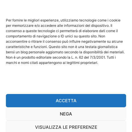
Questo sito non costituisce testata giornalistica e non
ha carattere periodico essendo aggiornato secondo la
Per fornire le migliori esperienze, utilizziamo tecnologie come i cookie
disponibilità e la reperibilità dei materiali. Pertanto non
per memorizzare e/o accedere alle informazioni del dispositivo. Il
consenso a queste tecnologie ci permetterà di elaborare dati come il
può essere considerato in alcun modo un prodotto
comportamento di navigazione o ID unici su questo sito. Non
editoriale ai sensi della L. n. 62 del 7/3/2001. Tutti i
acconsentire o ritirare il consenso può influire negativamente su alcune
marchi riportati appartengono ai legittimi proprietari;
caratteristiche e funzioni. Questo sito non è una testata giornalistica
bensì un blog personale aggiornato secondo la disponibilità dei materiali.
marchi di terzi, nomi di prodotti, nomi commerciali,
Non è un prodotto editoriale secondo la L. n. 62 del 7/3/2001. Tutti i
nomi corporativi e società citati possono essere
marchi e nomi citati appartengono ai legittimi proprietari.
marchi di proprietà dei rispettivi titolari o marchi
registrati d’altre società e sono stati utilizzati a puro
scopo esplicativo ed a beneficio del possessore,
senza alcun fine di violazione dei diritti di Copyright
vigenti. Questo sito utilizza solo cookie tecnici, in
ACCETTA
totale rispetto della normativa europea. Maggiori
NEGA
dettagli alla pagina:
PRIVACY
VISUALIZZA LE PREFERENZE