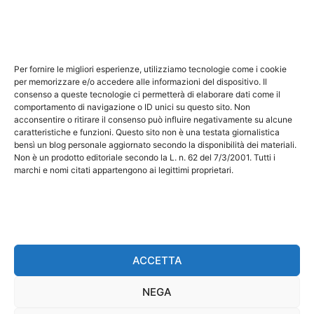
Note Legali
Questo sito non costituisce testata giornalistica e non
ha carattere periodico essendo aggiornato secondo la
Per fornire le migliori esperienze, utilizziamo tecnologie come i cookie
disponibilità e la reperibilità dei materiali. Pertanto non
per memorizzare e/o accedere alle informazioni del dispositivo. Il
può essere considerato in alcun modo un prodotto
consenso a queste tecnologie ci permetterà di elaborare dati come il
comportamento di navigazione o ID unici su questo sito. Non
editoriale ai sensi della L. n. 62 del 7/3/2001. Tutti i
acconsentire o ritirare il consenso può influire negativamente su alcune
marchi riportati appartengono ai legittimi proprietari;
caratteristiche e funzioni. Questo sito non è una testata giornalistica
bensì un blog personale aggiornato secondo la disponibilità dei materiali.
marchi di terzi, nomi di prodotti, nomi commerciali,
Non è un prodotto editoriale secondo la L. n. 62 del 7/3/2001. Tutti i
nomi corporativi e società citati possono essere
marchi e nomi citati appartengono ai legittimi proprietari.
marchi di proprietà dei rispettivi titolari o marchi
registrati d’altre società e sono stati utilizzati a puro
scopo esplicativo ed a beneficio del possessore,
senza alcun fine di violazione dei diritti di Copyright
vigenti. Questo sito utilizza solo cookie tecnici, in
ACCETTA
totale rispetto della normativa europea. Maggiori
NEGA
dettagli alla pagina:
PRIVACY