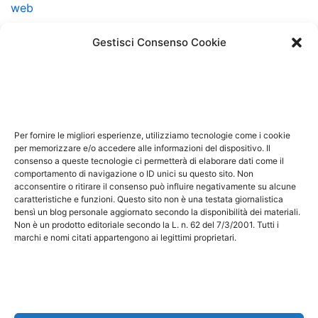
web
web marketing
Gestisci Consenso Cookie
Note Legali
Questo sito non costituisce testata giornalistica e non
ha carattere periodico essendo aggiornato secondo la
Per fornire le migliori esperienze, utilizziamo tecnologie come i cookie
disponibilità e la reperibilità dei materiali. Pertanto non
per memorizzare e/o accedere alle informazioni del dispositivo. Il
consenso a queste tecnologie ci permetterà di elaborare dati come il
può essere considerato in alcun modo un prodotto
comportamento di navigazione o ID unici su questo sito. Non
editoriale ai sensi della L. n. 62 del 7/3/2001. Tutti i
acconsentire o ritirare il consenso può influire negativamente su alcune
marchi riportati appartengono ai legittimi proprietari;
caratteristiche e funzioni. Questo sito non è una testata giornalistica
bensì un blog personale aggiornato secondo la disponibilità dei materiali.
marchi di terzi, nomi di prodotti, nomi commerciali,
Non è un prodotto editoriale secondo la L. n. 62 del 7/3/2001. Tutti i
nomi corporativi e società citati possono essere
marchi e nomi citati appartengono ai legittimi proprietari.
marchi di proprietà dei rispettivi titolari o marchi
registrati d’altre società e sono stati utilizzati a puro
scopo esplicativo ed a beneficio del possessore,
senza alcun fine di violazione dei diritti di Copyright