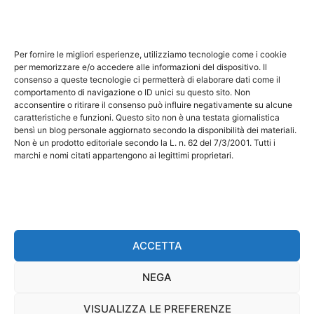
Questo sito non costituisce testata giornalistica e non
ha carattere periodico essendo aggiornato secondo la
Per fornire le migliori esperienze, utilizziamo tecnologie come i cookie
disponibilità e la reperibilità dei materiali. Pertanto non
per memorizzare e/o accedere alle informazioni del dispositivo. Il
può essere considerato in alcun modo un prodotto
consenso a queste tecnologie ci permetterà di elaborare dati come il
comportamento di navigazione o ID unici su questo sito. Non
editoriale ai sensi della L. n. 62 del 7/3/2001. Tutti i
acconsentire o ritirare il consenso può influire negativamente su alcune
marchi riportati appartengono ai legittimi proprietari;
caratteristiche e funzioni. Questo sito non è una testata giornalistica
bensì un blog personale aggiornato secondo la disponibilità dei materiali.
marchi di terzi, nomi di prodotti, nomi commerciali,
Non è un prodotto editoriale secondo la L. n. 62 del 7/3/2001. Tutti i
nomi corporativi e società citati possono essere
marchi e nomi citati appartengono ai legittimi proprietari.
marchi di proprietà dei rispettivi titolari o marchi
registrati d’altre società e sono stati utilizzati a puro
scopo esplicativo ed a beneficio del possessore,
senza alcun fine di violazione dei diritti di Copyright
vigenti. Questo sito utilizza solo cookie tecnici, in
ACCETTA
totale rispetto della normativa europea. Maggiori
NEGA
dettagli alla pagina:
PRIVACY
VISUALIZZA LE PREFERENZE