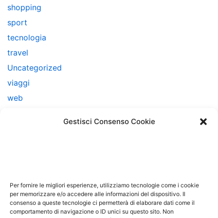
shopping
sport
tecnologia
travel
Uncategorized
viaggi
web
web marketing
Gestisci Consenso Cookie
Note Legali
Questo sito non costituisce testata giornalistica e non
ha carattere periodico essendo aggiornato secondo la
Per fornire le migliori esperienze, utilizziamo tecnologie come i cookie
disponibilità e la reperibilità dei materiali. Pertanto non
per memorizzare e/o accedere alle informazioni del dispositivo. Il
consenso a queste tecnologie ci permetterà di elaborare dati come il
può essere considerato in alcun modo un prodotto
comportamento di navigazione o ID unici su questo sito. Non
editoriale ai sensi della L. n. 62 del 7/3/2001. Tutti i