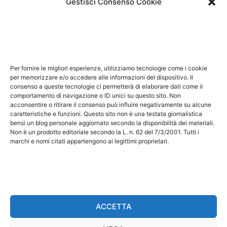
Gestisci Consenso Cookie
Note Legali
Questo sito non costituisce testata giornalistica e non
ha carattere periodico essendo aggiornato secondo la
Per fornire le migliori esperienze, utilizziamo tecnologie come i cookie
disponibilità e la reperibilità dei materiali. Pertanto non
per memorizzare e/o accedere alle informazioni del dispositivo. Il
può essere considerato in alcun modo un prodotto
consenso a queste tecnologie ci permetterà di elaborare dati come il
comportamento di navigazione o ID unici su questo sito. Non
editoriale ai sensi della L. n. 62 del 7/3/2001. Tutti i
acconsentire o ritirare il consenso può influire negativamente su alcune
marchi riportati appartengono ai legittimi proprietari;
caratteristiche e funzioni. Questo sito non è una testata giornalistica
bensì un blog personale aggiornato secondo la disponibilità dei materiali.
marchi di terzi, nomi di prodotti, nomi commerciali,
Non è un prodotto editoriale secondo la L. n. 62 del 7/3/2001. Tutti i
nomi corporativi e società citati possono essere
marchi e nomi citati appartengono ai legittimi proprietari.
marchi di proprietà dei rispettivi titolari o marchi
registrati d’altre società e sono stati utilizzati a puro
scopo esplicativo ed a beneficio del possessore,
senza alcun fine di violazione dei diritti di Copyright
vigenti. Questo sito utilizza solo cookie tecnici, in
ACCETTA
totale rispetto della normativa europea. Maggiori