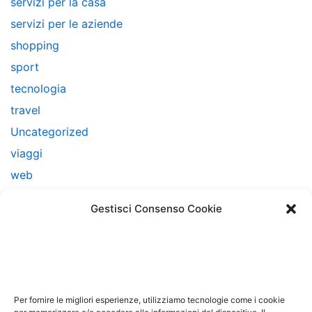
servizi per la casa
servizi per le aziende
shopping
sport
tecnologia
travel
Uncategorized
viaggi
web
web marketing
Gestisci Consenso Cookie
Note Legali
Questo sito non costituisce testata giornalistica e non
ha carattere periodico essendo aggiornato secondo la
Per fornire le migliori esperienze, utilizziamo tecnologie come i cookie
disponibilità e la reperibilità dei materiali. Pertanto non