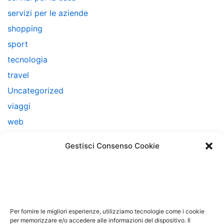
servizi per le aziende
shopping
sport
tecnologia
travel
Uncategorized
viaggi
web
web marketing
Gestisci Consenso Cookie
Note Legali
Questo sito non costituisce testata giornalistica e non
ha carattere periodico essendo aggiornato secondo la
Per fornire le migliori esperienze, utilizziamo tecnologie come i cookie
disponibilità e la reperibilità dei materiali. Pertanto non
per memorizzare e/o accedere alle informazioni del dispositivo. Il