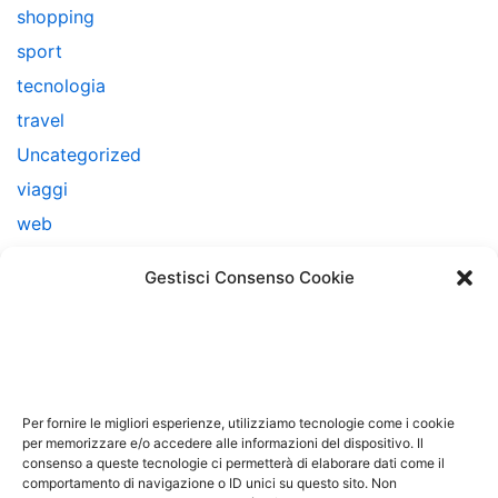
shopping
sport
tecnologia
travel
Uncategorized
viaggi
web
web marketing
Gestisci Consenso Cookie
Note Legali
Questo sito non costituisce testata giornalistica e non
ha carattere periodico essendo aggiornato secondo la
Per fornire le migliori esperienze, utilizziamo tecnologie come i cookie
disponibilità e la reperibilità dei materiali. Pertanto non
per memorizzare e/o accedere alle informazioni del dispositivo. Il
può essere considerato in alcun modo un prodotto
consenso a queste tecnologie ci permetterà di elaborare dati come il
comportamento di navigazione o ID unici su questo sito. Non
editoriale ai sensi della L. n. 62 del 7/3/2001. Tutti i