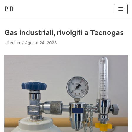
PiR
Vai
al
Gas industriali, rivolgiti a Tecnogas
contenuto
di
editor
Agosto 24, 2023