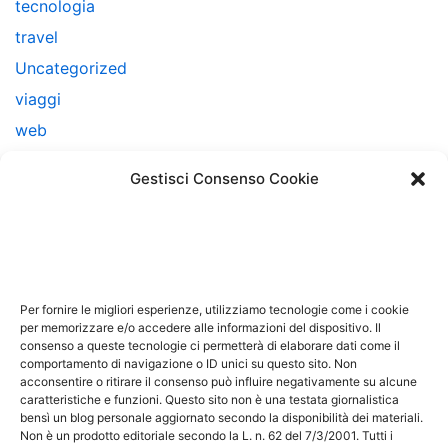
tecnologia
travel
Uncategorized
viaggi
web
web marketing
Gestisci Consenso Cookie
Note Legali
Questo sito non costituisce testata giornalistica e non
ha carattere periodico essendo aggiornato secondo la
Per fornire le migliori esperienze, utilizziamo tecnologie come i cookie
disponibilità e la reperibilità dei materiali. Pertanto non
per memorizzare e/o accedere alle informazioni del dispositivo. Il
consenso a queste tecnologie ci permetterà di elaborare dati come il
può essere considerato in alcun modo un prodotto
comportamento di navigazione o ID unici su questo sito. Non
editoriale ai sensi della L. n. 62 del 7/3/2001. Tutti i
acconsentire o ritirare il consenso può influire negativamente su alcune
marchi riportati appartengono ai legittimi proprietari;
caratteristiche e funzioni. Questo sito non è una testata giornalistica
bensì un blog personale aggiornato secondo la disponibilità dei materiali.
marchi di terzi, nomi di prodotti, nomi commerciali,
Non è un prodotto editoriale secondo la L. n. 62 del 7/3/2001. Tutti i