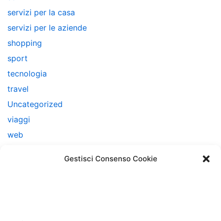
servizi per la casa
servizi per le aziende
shopping
sport
tecnologia
travel
Uncategorized
viaggi
web
web marketing
Gestisci Consenso Cookie
Note Legali
Questo sito non costituisce testata giornalistica e non
ha carattere periodico essendo aggiornato secondo la