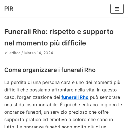
PiR
Vai
al
Funerali Rho: rispetto e supporto
contenuto
nel momento più difficile
di
editor
Marzo 14, 2024
Come organizzare i funerali Rho
La perdita di una persona cara è uno dei momenti più
difficili che possiamo affrontare nella vita. In questo
caso, l’organizzazione dei
funerali Rho
può sembrare
una sfida insormontabile. È qui che entrano in gioco le
onoranze funebri, un servizio prezioso che offre
supporto pratico ed emotivo a coloro che sono in
lutto. Le onoranze funebri sono molto più di un