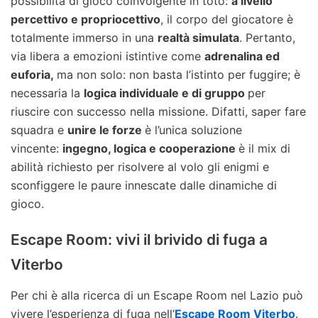
possibilità di gioco coinvolgente in toto:
a livello
percettivo e propriocettivo
, il corpo del giocatore è
totalmente immerso in una
realtà simulata
. Pertanto,
via libera a emozioni istintive come
adrenalina ed
euforia,
ma non solo: non basta l’istinto per fuggire; è
necessaria la
logica individuale e di gruppo
per
riuscire con successo nella missione. Difatti, saper fare
squadra e
unire le forze
è l’unica soluzione
vincente:
ingegno, logica e cooperazione
è il mix di
abilità richiesto per risolvere al volo gli enigmi e
sconfiggere le paure innescate dalle dinamiche di
gioco.
Escape Room: vivi il brivido di fuga a
Viterbo
Per chi è alla ricerca di un Escape Room nel Lazio può
vivere l’esperienza di fuga nell’
Escape Room Viterbo
.