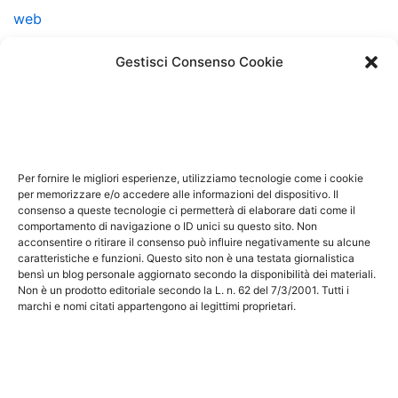
web
web marketing
Gestisci Consenso Cookie
Note Legali
Questo sito non costituisce testata giornalistica e non
ha carattere periodico essendo aggiornato secondo la
Per fornire le migliori esperienze, utilizziamo tecnologie come i cookie
disponibilità e la reperibilità dei materiali. Pertanto non
per memorizzare e/o accedere alle informazioni del dispositivo. Il
può essere considerato in alcun modo un prodotto
consenso a queste tecnologie ci permetterà di elaborare dati come il
comportamento di navigazione o ID unici su questo sito. Non
editoriale ai sensi della L. n. 62 del 7/3/2001. Tutti i
acconsentire o ritirare il consenso può influire negativamente su alcune
marchi riportati appartengono ai legittimi proprietari;
caratteristiche e funzioni. Questo sito non è una testata giornalistica
bensì un blog personale aggiornato secondo la disponibilità dei materiali.
marchi di terzi, nomi di prodotti, nomi commerciali,
Non è un prodotto editoriale secondo la L. n. 62 del 7/3/2001. Tutti i
nomi corporativi e società citati possono essere
marchi e nomi citati appartengono ai legittimi proprietari.
marchi di proprietà dei rispettivi titolari o marchi
registrati d’altre società e sono stati utilizzati a puro
scopo esplicativo ed a beneficio del possessore,
senza alcun fine di violazione dei diritti di Copyright