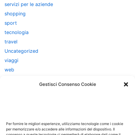
servizi per le aziende
shopping
sport
tecnologia
travel
Uncategorized
viaggi
web
web marketing
Gestisci Consenso Cookie
Note Legali
Questo sito non costituisce testata giornalistica e non
ha carattere periodico essendo aggiornato secondo la
Per fornire le migliori esperienze, utilizziamo tecnologie come i cookie
disponibilità e la reperibilità dei materiali. Pertanto non
per memorizzare e/o accedere alle informazioni del dispositivo. Il
consenso a queste tecnologie ci permetterà di elaborare dati come il