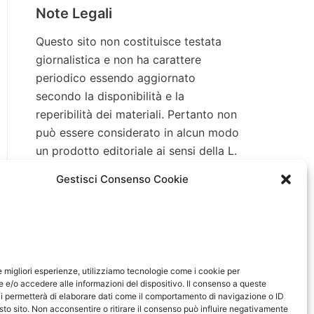
Note Legali
Questo sito non costituisce testata
giornalistica e non ha carattere
periodico essendo aggiornato
secondo la disponibilità e la
reperibilità dei materiali. Pertanto non
può essere considerato in alcun modo
un prodotto editoriale ai sensi della L.
n. 62 del 7/3/2001. Tutti i marchi
Gestisci Consenso Cookie
riportati appartengono ai legittimi
proprietari; marchi di terzi, nomi di
prodotti, nomi commerciali, nomi
corporativi e società citati possono
essere marchi di proprietà dei
le migliori esperienze, utilizziamo tecnologie come i cookie per
rispettivi titolari o marchi registrati
e/o accedere alle informazioni del dispositivo. Il consenso a queste
d’altre società e sono stati utilizzati a
i permetterà di elaborare dati come il comportamento di navigazione o ID
sto sito. Non acconsentire o ritirare il consenso può influire negativamente