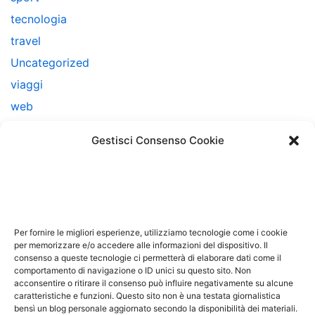
tecnologia
travel
Uncategorized
viaggi
web
web marketing
Gestisci Consenso Cookie
Note Legali
Questo sito non costituisce testata giornalistica e non
ha carattere periodico essendo aggiornato secondo la
Per fornire le migliori esperienze, utilizziamo tecnologie come i cookie
disponibilità e la reperibilità dei materiali. Pertanto non
per memorizzare e/o accedere alle informazioni del dispositivo. Il
può essere considerato in alcun modo un prodotto
consenso a queste tecnologie ci permetterà di elaborare dati come il
comportamento di navigazione o ID unici su questo sito. Non
editoriale ai sensi della L. n. 62 del 7/3/2001. Tutti i
acconsentire o ritirare il consenso può influire negativamente su alcune
marchi riportati appartengono ai legittimi proprietari;
caratteristiche e funzioni. Questo sito non è una testata giornalistica
bensì un blog personale aggiornato secondo la disponibilità dei materiali.
marchi di terzi, nomi di prodotti, nomi commerciali,