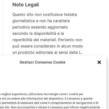
Note Legali
Questo sito non costituisce testata
giornalistica e non ha carattere
periodico essendo aggiornato
secondo la disponibilità e la
reperibilità dei materiali. Pertanto non
può essere considerato in alcun modo
un prodotto editoriale ai sensi della L.
n. 62 del 7/3/2001. Tutti i marchi
Gestisci Consenso Cookie
riportati appartengono ai legittimi
proprietari; marchi di terzi, nomi di
prodotti, nomi commerciali, nomi
corporativi e società citati possono
essere marchi di proprietà dei
le migliori esperienze, utilizziamo tecnologie come i cookie per
rispettivi titolari o marchi registrati
e/o accedere alle informazioni del dispositivo. Il consenso a queste
d’altre società e sono stati utilizzati a
i permetterà di elaborare dati come il comportamento di navigazione o ID
sto sito. Non acconsentire o ritirare il consenso può influire negativamente