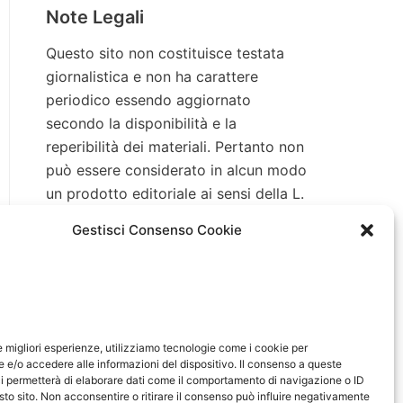
Note Legali
Questo sito non costituisce testata
giornalistica e non ha carattere
periodico essendo aggiornato
secondo la disponibilità e la
reperibilità dei materiali. Pertanto non
può essere considerato in alcun modo
un prodotto editoriale ai sensi della L.
n. 62 del 7/3/2001. Tutti i marchi
Gestisci Consenso Cookie
riportati appartengono ai legittimi
proprietari; marchi di terzi, nomi di
prodotti, nomi commerciali, nomi
corporativi e società citati possono
essere marchi di proprietà dei
le migliori esperienze, utilizziamo tecnologie come i cookie per
rispettivi titolari o marchi registrati
e/o accedere alle informazioni del dispositivo. Il consenso a queste
d’altre società e sono stati utilizzati a
i permetterà di elaborare dati come il comportamento di navigazione o ID
sto sito. Non acconsentire o ritirare il consenso può influire negativamente