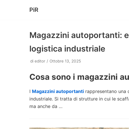
PiR
Vai
al
contenuto
Magazzini autoportanti: ef
logistica industriale
di
editor
Ottobre 13, 2025
Cosa sono i magazzini a
I
Magazzini autoportanti
rappresentano una de
industriale. Si tratta di strutture in cui le s
ma anche da …