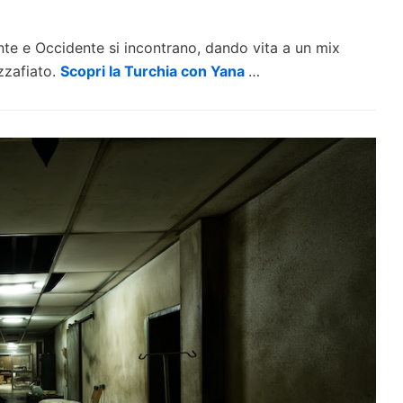
nte e Occidente si incontrano, dando vita a un mix
zzafiato.
Scopri la Turchia con Yana
…